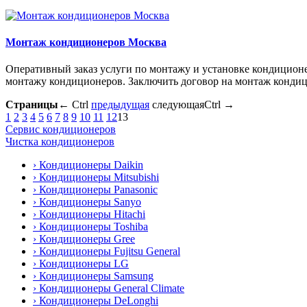
Mонтаж кондиционеров Москва
Оперативный заказ услуги по монтажу и установке кондиционе
монтажу кондиционеров. Заключить договор на монтаж конди
Страницы
←
Ctrl
предыдущая
следующая
Ctrl
→
1
2
3
4
5
6
7
8
9
10
11
12
13
Сервис кондиционеров
Чистка кондиционеров
› Кондиционеры Daikin
› Кондиционеры Mitsubishi
› Кондиционеры Panasonic
› Кондиционеры Sanyo
› Кондиционеры Hitachi
› Кондиционеры Toshiba
› Кондиционеры Gree
› Кондиционеры Fujitsu General
› Кондиционеры LG
› Кондиционеры Samsung
› Кондиционеры General Climate
› Кондиционеры DeLonghi