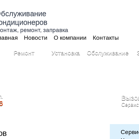
бслуживание
ондиционеров
онтаж, ремонт, заправка
лавная
Новости
О компании
Контакты
Ремонт
Установка
Обслуживание
л.
Вызо
6
Cервис
ов
Серви