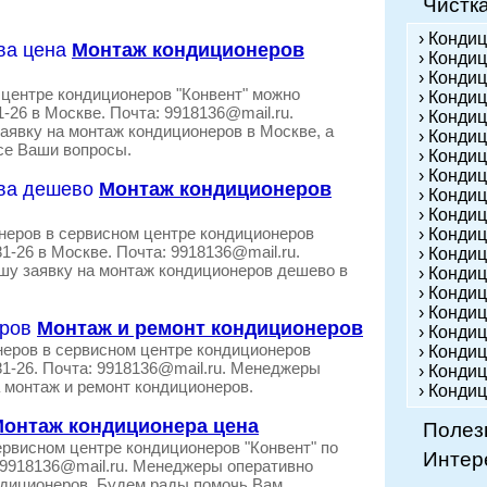
Чистк
› Конди
Монтаж кондиционеров
› Кондиц
› Конди
центре кондиционеров "Конвент" можно
› Конди
1-26 в Москве. Почта: 9918136@mail.ru.
› Конди
явку на монтаж кондиционеров в Москве, а
› Конди
все Ваши вопросы.
› Конди
› Кондиц
Монтаж кондиционеров
› Конди
› Конди
неров в сервисном центре кондиционеров
› Конди
81-26 в Москве. Почта: 9918136@mail.ru.
› Конди
у заявку на монтаж кондиционеров дешево в
› Конди
› Конди
› Конди
Монтаж и ремонт кондиционеров
› Конди
неров в сервисном центре кондиционеров
› Кондиц
-81-26. Почта: 9918136@mail.ru. Менеджеры
› Конди
 монтаж и ремонт кондиционеров.
› Конди
онтаж кондиционера цена
Полез
ервисном центре кондиционеров "Конвент" по
Интер
: 9918136@mail.ru. Менеджеры оперативно
ндиционеров. Будем рады помочь Вам.