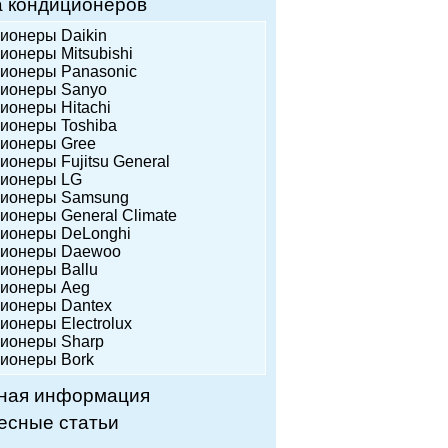
а кондиционеров
ционеры Daikin
ионеры Mitsubishi
ционеры Panasonic
ционеры Sanyo
ционеры Hitachi
ционеры Toshiba
ционеры Gree
ионеры Fujitsu General
ционеры LG
ционеры Samsung
ционеры General Climate
ционеры DeLonghi
ционеры Daewoo
ционеры Ballu
ционеры Аeg
ционеры Dantex
ионеры Еlectrolux
ционеры Sharp
ционеры Bork
ная информация
есные статьи