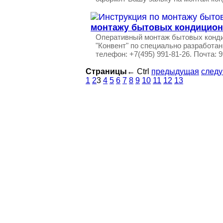
монтажу бытовых кондицио
Оперативный монтаж бытовых конди
"Конвент" по специально разработа
телефон: +7(495) 991-81-26. Почта: 
Страницы
←
Ctrl
предыдущая
след
1
2
3
4
5
6
7
8
9
10
11
12
13