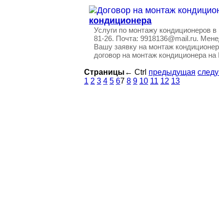
кондиционера
Услуги по монтажу кондиционеров в
81-26. Почта: 9918136@mail.ru. Ме
Вашу заявку на монтаж кондиционер
договор на монтаж кондиционера на
Страницы
←
Ctrl
предыдущая
след
1
2
3
4
5
6
7
8
9
10
11
12
13