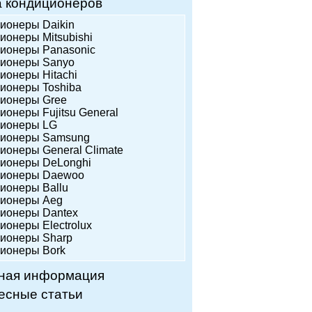
а кондиционеров
ционеры Daikin
ионеры Mitsubishi
ционеры Panasonic
ционеры Sanyo
ционеры Hitachi
ционеры Toshiba
ционеры Gree
ионеры Fujitsu General
ционеры LG
ционеры Samsung
ционеры General Climate
ционеры DeLonghi
ционеры Daewoo
ционеры Ballu
ционеры Аeg
ционеры Dantex
ионеры Еlectrolux
ционеры Sharp
ционеры Bork
ная информация
есные статьи