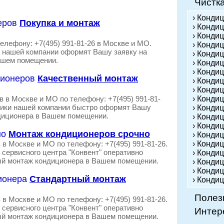
Чистк
› Конди
Покупка и монтаж
› Кондиц
› Конди
елефону: +7(495) 991-81-26 в Москве и МО.
› Конди
 нашей компании оформят Вашу заявку на
› Конди
ашем помещении.
› Конди
› Конди
Качественный монтаж
› Кондиц
› Конди
 в Москве и МО по телефону: +7(495) 991-81-
› Конди
дники нашей компании быстро оформят Вашу
› Конди
диционера в Вашем помещении.
› Конди
› Конди
Монтаж кондиционеров срочно
› Конди
в Москве и МО по телефону: +7(495) 991-81-26.
› Конди
сервисного центра "Конвент" оперативно
› Конди
ый монтаж кондиционера в Вашем помещении.
› Кондиц
› Конди
Стандартный монтаж
› Конди
Полез
в Москве и МО по телефону: +7(495) 991-81-26.
сервисного центра "Конвент" оперативно
Интер
ый монтаж кондиционера в Вашем помещении.