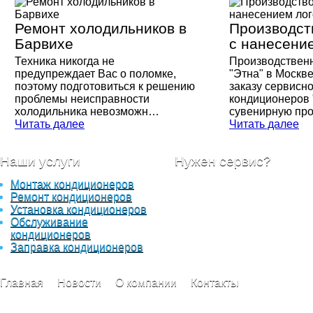
Ремонт холодильников в
Производст
Барвихе
с нанесени
Техника никогда не
Производствен
предупреждает Вас о поломке,
"Этна" в Москве
поэтому подготовиться к решению
заказу сервисно
проблемы неисправности
кондиционеров 
холодильника невозможн…
сувенирную пр
Читать далее
Читать далее
Наши услуги
Нужен сервис?
Монтаж кондиционеров
Отправьте вашу заявку с
Ремонт кондиционеров
описанием работ, в самое
Установка кондиционеров
ближайшее время наши
Обслуживание
специалисты свяжуться с
кондиционеров
вами для уточнения детал
Заправка кондиционеров
Главная
Новости
О компании
Контакты