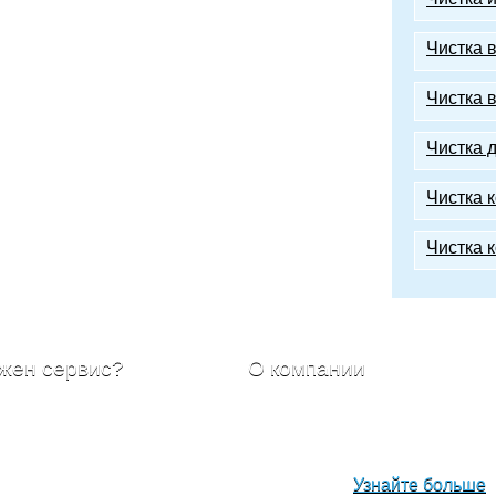
Чистка 
Чистка 
Чистка 
Чистка 
Чистка 
жен сервис?
О компании
равьте вашу заявку с
Наша компания была
санием работ, в самое
основана с целью решить
ижайшее время наши
задачу обеспечения вашего
циалисты свяжуться с
комфорта, где бы вы не
и для уточнения деталей.
находились.
Узнайте больше