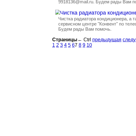
9918136@mail.ru. Будем рады Вам п
Чистка радиатора кондиционера, а т
сервисном центре "Конвент" по телеф
Будем рады Вам помочь.
Страницы
←
Ctrl
предыдущая
след
1
2
3
4
5
6
7
8
9
10