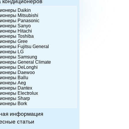
а кондиционеров
ционеры Daikin
ионеры Mitsubishi
ционеры Panasonic
ционеры Sanyo
ционеры Hitachi
ционеры Toshiba
ционеры Gree
ионеры Fujitsu General
ционеры LG
ционеры Samsung
ционеры General Climate
ционеры DeLonghi
ционеры Daewoo
ционеры Ballu
ционеры Аeg
ционеры Dantex
ионеры Еlectrolux
ционеры Sharp
ционеры Bork
ная информация
есные статьи