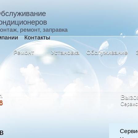
бслуживание
ондиционеров
онтаж, ремонт, заправка
мпании
Контакты
Ремонт
Установка
Обслуживание
л.
Вызо
6
Cервис
в
Серви