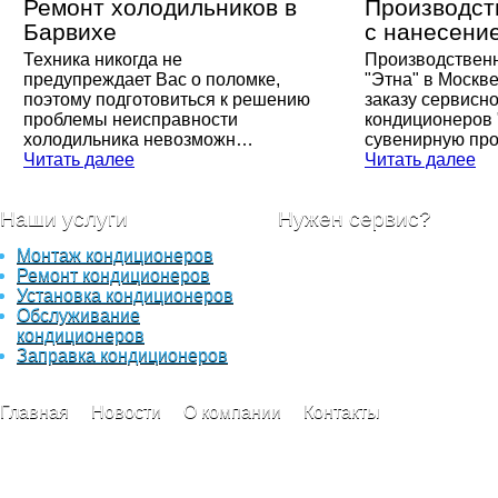
Ремонт холодильников в
Производст
Барвихе
с нанесени
Техника никогда не
Производствен
предупреждает Вас о поломке,
"Этна" в Москве
поэтому подготовиться к решению
заказу сервисно
проблемы неисправности
кондиционеров 
холодильника невозможн…
сувенирную пр
Читать далее
Читать далее
Наши услуги
Нужен сервис?
Монтаж кондиционеров
Отправьте вашу заявку с
Ремонт кондиционеров
описанием работ, в самое
Установка кондиционеров
ближайшее время наши
Обслуживание
специалисты свяжуться с
кондиционеров
вами для уточнения детал
Заправка кондиционеров
Главная
Новости
О компании
Контакты