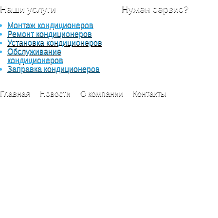
Наши услуги
Нужен сервис?
Монтаж кондиционеров
Отправьте вашу заявку с
Ремонт кондиционеров
описанием работ, в самое
Установка кондиционеров
ближайшее время наши
Обслуживание
специалисты свяжуться с
кондиционеров
вами для уточнения детал
Заправка кондиционеров
Главная
Новости
О компании
Контакты