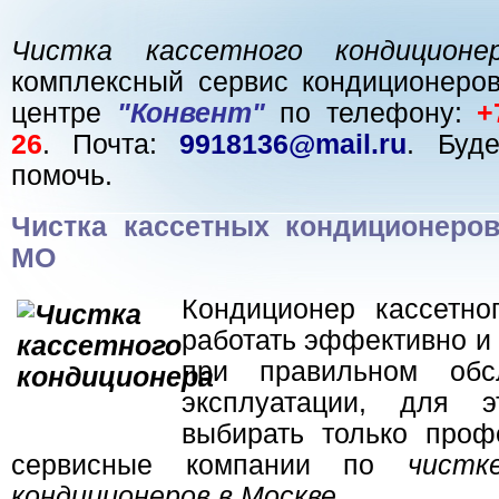
Чистка кассетного кондиционе
комплексный сервис кондиционеро
центре
"Конвент"
по телефону:
+
26
. Почта:
9918136@mail.ru
. Буд
помочь.
Чистка кассетных кондиционеро
МО
Кондиционер кассетно
работать эффективно и
при правильном обс
эксплуатации, для э
выбирать только проф
сервисные компании по
чистк
кондиционеров в Москве
.