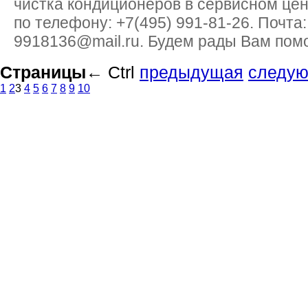
чистка кондиционеров в сервисном цен
по телефону: +7(495) 991-81-26. Почта:
9918136@mail.ru. Будем рады Вам помо
Страницы
←
Ctrl
предыдущая
следу
1
2
3
4
5
6
7
8
9
10