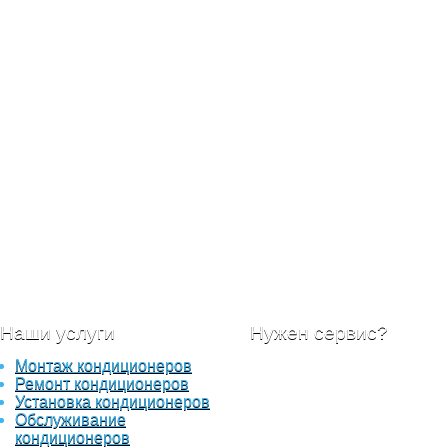
Наши услуги
Нужен сервис?
Монтаж кондиционеров
Отправьте вашу заявку с
Ремонт кондиционеров
описанием работ, в самое
Установка кондиционеров
ближайшее время наши
Обслуживание
специалисты свяжуться с
кондиционеров
вами для уточнения детал