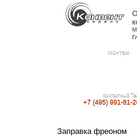
О
к
М
Г
Монтаж
Контактный Те
+7 (495) 991-81-2
Заправка фреоном