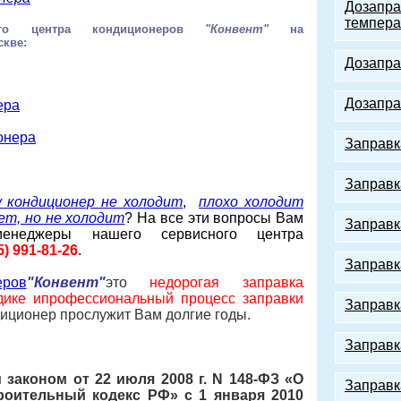
Дозапра
темпера
ного центра кондиционеров
"Конвент"
на
скве:
Дозапра
Дозапра
ера
онера
Заправк
Заправк
у кондиционер не холодит
,
плохо холодит
ет, но не холодит
? На все эти вопросы Вам
Заправк
менеджеры нашего сервисного центра
5) 991-81-26
.
Заправк
ров
"Конвент"
это
недорогая
заправка
дике и
профессиональный процесс заправки
Заправк
иционер прослужит Вам долгие годы.
Заправк
законом от 22 июля 2008 г. N 148-ФЗ «О
Заправк
роительный кодекс РФ» с 1 января 2010