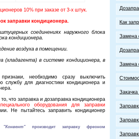
Дозапра
ионеров 10% при заказе от 3-х штук.
ок заправки кондиционера.
Как зап
 штуцерных соединениях наружного блока
Замена 
ока кондиционера.
ждение воздуха в помещении.
Дозапра
а (хладагента) в системе кондиционера, в
Замена
ризнаки, необходимо сразу выключить
Стоимос
ю службу для диагностики кондиционера и
нера.
Закачка
то, что заправка и дозаправка кондиционера
специального оборудования для заправки
Заправк
и. Не пытайтесь заправить кондиционер
Заправк
ов
"Конвент"
производит заправку
фреоном
Заправк