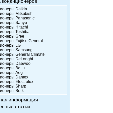
а кондиционеров
ционеры Daikin
ионеры Mitsubishi
ционеры Panasonic
ционеры Sanyo
ционеры Hitachi
ционеры Toshiba
ционеры Gree
ионеры Fujitsu General
ционеры LG
ционеры Samsung
ционеры General Climate
ционеры DeLonghi
ционеры Daewoo
ционеры Ballu
ционеры Аeg
ционеры Dantex
ионеры Еlectrolux
ционеры Sharp
ционеры Bork
ная информация
есные статьи