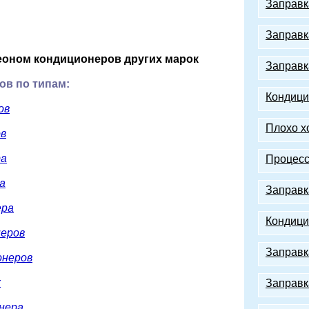
Заправк
Заправк
еоном
кондиционеров других марок
Заправк
ов по типам:
Кондици
ов
Плохо х
ов
ра
Процесс
а
Заправк
ера
Кондици
неров
Заправк
онеров
х
Заправк
нера