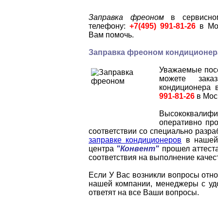
Заправка фреоном
в сервисно
телефону:
+7(495) 991-81-26
в Мо
Вам помочь.
Заправка фреоном кондиционер
Уважаемые посе
можете зака
кондиционера
991-81-26
в Мос
Высококвалиф
оперативно пр
соответствии со специально разр
заправке кондиционеров
в нашей 
центра
"Конвент"
прошел аттест
соответствия на выполнение каче
Если У Вас возникли вопросы отн
нашей компании, менеджеры с удо
ответят на все Ваши вопросы.