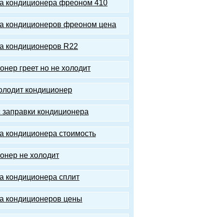
а кондиционера фреоном 410
а кондиционеров фреоном цена
а кондиционеров R22
онер греет но не холодит
олодит кондиционер
 заправки кондиционера
а кондиционера стоимость
онер не холодит
а кондиционера сплит
а кондиционеров цены