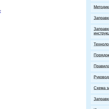
Методик
c
Заправк
Заправк
инструк
Техноло
Порядок
Правила
Руковод
Схема з
Заправк