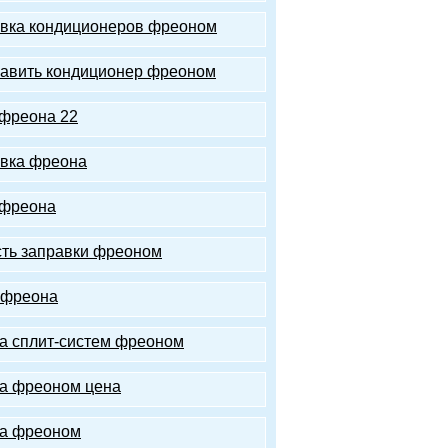
вка кондиционеров фреоном
равить кондиционер фреоном
фреона 22
вка фреона
 фреона
ть заправки фреоном
 фреона
а сплит-систем фреоном
а фреоном цена
а фреоном