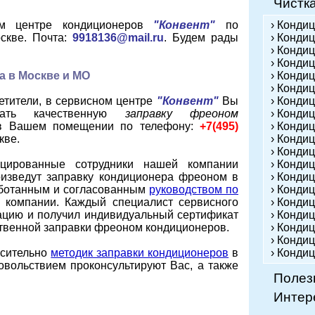
Чистк
м центре кондиционеров
"Конвент"
по
› Конди
скве. Почта:
9918136@mail.ru
. Будем рады
› Кондиц
› Конди
› Конди
а в Москве и МО
› Конди
› Конди
тители, в сервисном центре
"Конвент"
Вы
› Конди
зать качественную
заправку фреоном
› Кондиц
 в Вашем помещении по телефону:
+7(495)
› Конди
кве.
› Конди
› Конди
ицированные сотрудники нашей компании
› Конди
оизведут заправку кондиционера фреоном в
› Конди
аботанным и согласованным
руководством по
› Конди
компании. Каждый специалист сервисного
› Конди
ацию и получил индивидуальный сертификат
› Конди
ственной заправки фреоном кондиционеров.
› Кондиц
› Конди
осительно
методик заправки кондиционеров
в
› Конди
вольствием проконсультируют Вас, а также
Полез
Интер