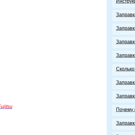
Инструк
Заправк
Заправк
Заправк
Заправк
Сколько
Заправк
Заправк
ujitsu
Почему 
Заправк