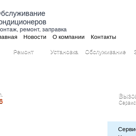
бслуживание
ондиционеров
онтаж, ремонт, заправка
лавная
Новости
О компании
Контакты
Ремонт
Установка
Обслуживание
л.
Вызо
6
Cервис
Серви