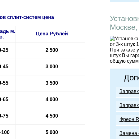
Установ
ов сплит-систем цена
Москве,
адь м.
Цена
Рублей
в.
При заказе 
0-25
2 500
штук Вы гар
общую сумму
0-45
3 000
Доп
0-55
3 500
Заправк
0-65
4 000
Заправк
0-75
4 500
Фреон R
-100
5 000
Замена 