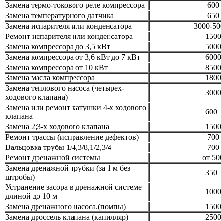
Замена термо-токового реле компрессора
600
Замена температурного датчика
650
Замена испарителя или конденсатора
3000-5
Ремонт испарителя или конденсатора
1500
Замена компрессора до 3,5 кВт
5000
Замена компрессора от 3,6 кВт до 7 кВт
6000
Замена компрессора от 10 кВт
8500
Замена масла компрессора
1800
Замена теплового насоса (четырех-
3000
ходового клапана)
Замена или ремонт катушки 4-х ходового
600
клапана
Замена 2;3-х ходового клапана
1500
Ремонт трассы (исправление дефектов)
700
Вальцовка трубы 1/4,3/8,1/2,3/4
700
Ремонт дренажной системы
от 50
Замена дренажной трубки (за 1 м без
350
штробы)
Устранение засора в дренажной системе
1000
длиной до 10 м
Замена дренажного насоса.(помпы)
1500
Замена дроссель клапана (капилляр)
2500