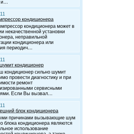
 и…
011
омпрессор кондиционера
компрессор кондиционера может в
ии некачественной установки
онера, неправильной
тации кондиционера или
вия периодич…
011
шумит кондиционер
ш кондиционер сильно шумит
имо провести диагностику и при
имости ремонт
изированными сервисными
ями. Если Вы вызвал…
011
нешний блок кондиционера
ыми причинами вызывающие шум
о блока кондиционера являются
льное использование
остей кондиционера, а также