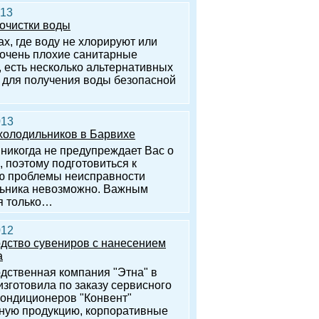
013
очистки воды
ах, где воду не хлорируют или
е очень плохие санитарные
, есть несколько альтернативных
 для получения воды безопасной
013
холодильников в Барвихе
 никогда не предупреждает Вас о
, поэтому подготовиться к
 проблемы неисправности
ьника невозможно. Важным
я только…
012
дство сувениров с нанесением
а
дственная компания "Этна" в
изготовила по заказу сервисного
кондиционеров "Конвент"
ную продукцию, корпоративные