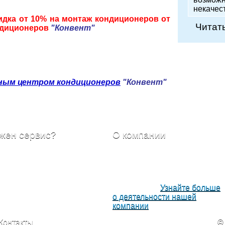
некаче
дка от 10% на монтаж кондиционеров от
Читать
ондиционеров
"Конвент"
ным центром кондиционеров
"Конвент"
жен сервис?
О компании
равьте вашу заявку с
Наша компания была
санием работ, в самое
основана с целью решить
ижайшее время наши
задачу обеспечения вашего
циалисты свяжуться с
комфорта, где бы вы не
и для уточнения деталей.
находились.
Узнайте больше
о деятельности нашей
компании
Контакты
©