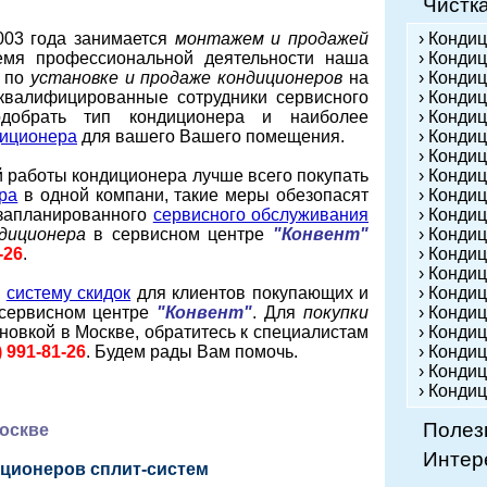
Чистк
003 года занимается
монтажем и продажей
› Конди
мя профессиональной деятельности наша
› Кондиц
т по
установке и продаже кондиционеров
на
› Конди
оквалифицированные сотрудники сервисного
› Конди
добрать тип кондиционера и наиболее
› Конди
диционера
для вашего Вашего помещения.
› Конди
› Конди
 работы кондиционера лучше всего покупать
› Кондиц
ра
в одной компани, такие меры обезопасят
› Конди
езапланированного
сервисного обслуживания
› Конди
диционера
в сервисном центре
"Конвент"
› Конди
-26
.
› Конди
› Конди
ю
систему скидок
для клиентов покупающих и
› Конди
 сервисном центре
"Конвент"
. Для
покупки
› Конди
овкой в Москве, обратитесь к специалистам
› Конди
) 991-81-26
. Будем рады Вам помочь.
› Кондиц
› Конди
› Конди
Полез
оскве
Интер
ционеров сплит-систем