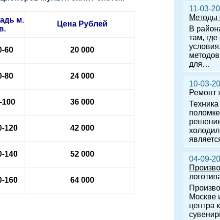
11-03-2
Методы 
адь м.
Цена
Рублей
в.
В район
там, гд
условия
0-60
20 000
методов
для…
0-80
24 000
10-03-2
Ремонт 
-100
36 000
Техника
поломке
решению
0-120
42 000
холодил
являетс
0-140
52 000
04-09-2
Произво
логотип
0-160
64 000
Произво
Москве 
центра 
сувенир