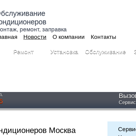
бслуживание
ондиционеров
онтаж, ремонт, заправка
лавная
Новости
О компании
Контакты
Ремонт
Установка
Обслуживание
л.
Вызо
6
Cервис
ондиционеров Москва
Серви