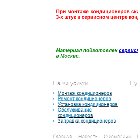
При монтаже кондиционеров ски
3-х штук в сервисном центре к
Материал подготовлен
сервис
в Москве.
Наши услуги
Ну
Монтаж кондиционеров
Отп
Ремонт кондиционеров
опи
Установка кондиционеров
бл
Обслуживание
спе
кондиционеров
вам
Заправка кондиционеров
Главная
Новости
О компании