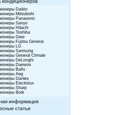
а кондиционеров
ционеры Daikin
ионеры Mitsubishi
ционеры Panasonic
ционеры Sanyo
ционеры Hitachi
ционеры Toshiba
ционеры Gree
ионеры Fujitsu General
ционеры LG
ционеры Samsung
ционеры General Climate
ционеры DeLonghi
ционеры Daewoo
ционеры Ballu
ционеры Аeg
ционеры Dantex
ионеры Еlectrolux
ционеры Sharp
ционеры Bork
ная информация
есные статьи