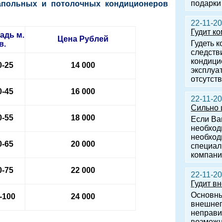
подарки
апольных и потолочных кондиционеров
22-11-2
Гудит к
адь м.
Цена
Рублей
Гудеть 
в.
следств
кондици
0-25
14 000
эксплуа
отсутст
0-45
16 000
22-11-2
Сильно 
0-55
18 000
Если Ва
необход
необход
0-65
20 000
специал
компани
0-75
22 000
22-11-2
Гудит в
Основн
-100
24 000
внешнег
неправи
возможн