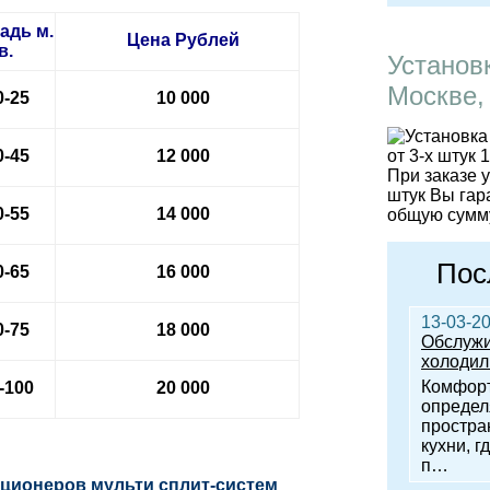
адь м.
Цена
Рублей
в.
Установ
Москве,
0-25
10 000
0-45
12 000
При заказе 
штук Вы гар
0-55
14 000
общую сумму
Пос
0-65
16 000
13-03-2
0-75
18 000
Обслужи
холодил
Комфорт
-100
20 000
определ
простра
кухни, г
п…
ционеров мульти сплит-систем