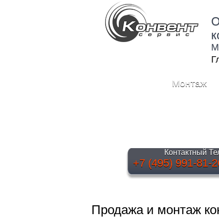
О
к
М
Г
Монтаж
Контактный Те
+7 (495) 991-81-2
Продажа и монтаж к