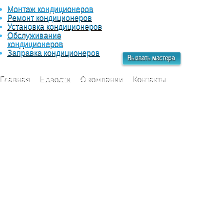
Монтаж кондиционеров
Отправьте вашу заявку с
Ремонт кондиционеров
описанием работ, в самое
Установка кондиционеров
ближайшее время наши
Обслуживание
специалисты свяжуться с
кондиционеров
вами для уточнения детал
Заправка кондиционеров
Главная
Новости
О компании
Контакты